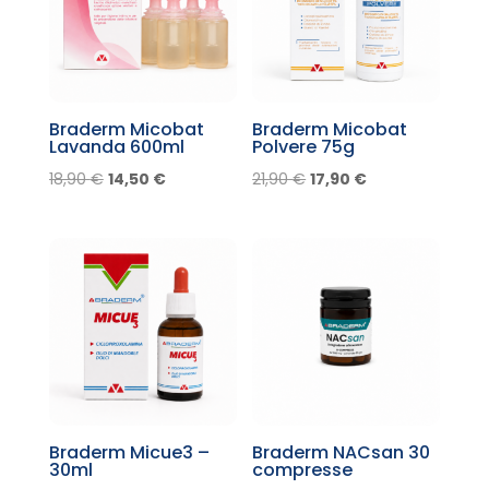
Braderm Micobat
Braderm Micobat
Lavanda 600ml
Polvere 75g
Il
Il
Il
Il
18,90
€
14,50
€
21,90
€
17,90
€
prezzo
prezzo
prezzo
prezzo
originale
attuale
originale
attuale
era:
è:
era:
è:
18,90 €.
14,50 €.
21,90 €.
17,90 €.
Braderm Micue3 –
Braderm NACsan 30
30ml
compresse