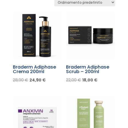
Braderm Adiphase
Braderm Adiphase
Crema 200ml
Scrub – 200ml
Il
Il
Il
Il
28,90
€
24,90
€
22,00
€
18,00
€
prezzo
prezzo
prezzo
prezzo
originale
attuale
originale
attuale
era:
è:
era:
è:
28,90 €.
24,90 €.
22,00 €.
18,00 €.