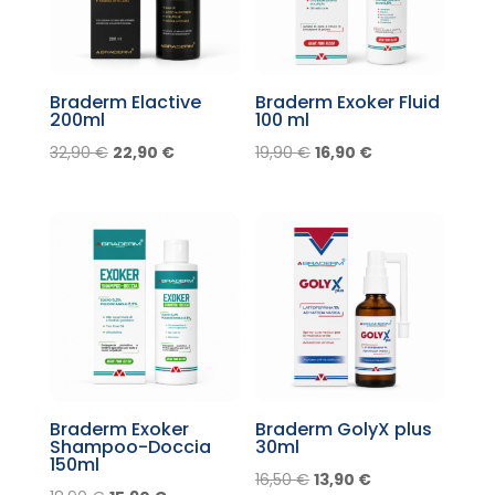
Braderm Elactive
Braderm Exoker Fluid
200ml
100 ml
Il
Il
Il
Il
32,90
€
22,90
€
19,90
€
16,90
€
prezzo
prezzo
prezzo
prezzo
originale
attuale
originale
attuale
era:
è:
era:
è:
32,90 €.
22,90 €.
19,90 €.
16,90 €.
Braderm Exoker
Braderm GolyX plus
Shampoo-Doccia
30ml
150ml
Il
Il
16,50
€
13,90
€