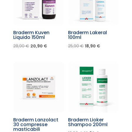
Braderm Kuven
Braderm Lakeral
Liquido 150ml
100ml
Il
Il
Il
Il
28,90
€
20,90
€
25,90
€
18,90
€
prezzo
prezzo
prezzo
prezzo
originale
attuale
originale
attuale
era:
è:
era:
è:
28,90 €.
20,90 €.
25,90 €.
18,90 €.
Braderm Lanzolact
Braderm Lioker
30 compresse
Shampoo 200ml
masticabili