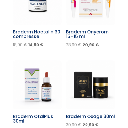
Braderm Noctalin 30
Braderm Onycrom
compresse
15+15 ml
Il
Il
Il
Il
18,90
€
14,90
€
28,90
€
20,90
€
prezzo
prezzo
prezzo
prezzo
originale
attuale
originale
attuale
era:
è:
era:
è:
18,90 €.
14,90 €.
28,90 €.
20,90 €.
Braderm OtalPlus
Braderm Oxage 30ml
30ml
Il
Il
30,90
€
22,90
€