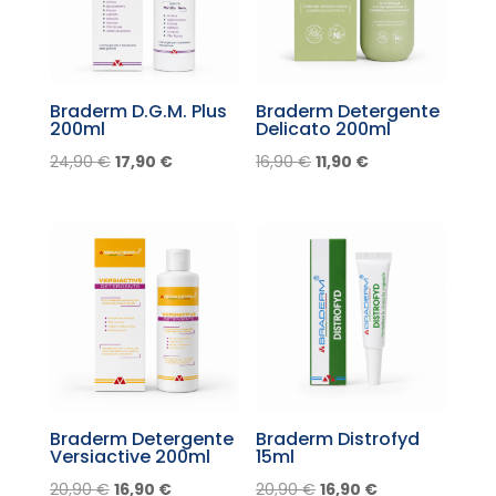
Braderm D.G.M. Plus
Braderm Detergente
200ml
Delicato 200ml
Il
Il
Il
Il
24,90
€
17,90
€
16,90
€
11,90
€
prezzo
prezzo
prezzo
prezzo
originale
attuale
originale
attuale
era:
è:
era:
è:
24,90 €.
17,90 €.
16,90 €.
11,90 €.
Braderm Detergente
Braderm Distrofyd
Versiactive 200ml
15ml
Il
Il
Il
Il
20,90
€
16,90
€
20,90
€
16,90
€