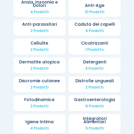
Ansia, Insonnia e
Dolori
Anti-Age
4 Prodotti
10 Prodotti
Anti-parassitari
Caduta dei capelli
2 Prodotti
6 Prodotti
Cellulite
Cicatrizzanti
2 Prodotti
1 Prodotto
Dermatite atopica
Detergenti
2 Prodotti
8 Prodotti
Discromie cutanee
Distrofie ungueali
2 Prodotti
2 Prodotti
Fotodinamica
Gastroenterologia
2 Prodotti
6 Prodotti
Integratori
Igiene Intima
Alimentari
4 Prodotti
5 Prodotti