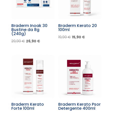
Braderm Inoak 30
Braderm Kerato 20
Bustine da 8g
100ml
(240g)
Il
Il
19,90
€
15,90
€
Il
Il
29,90
€
26,90
€
prezzo
prezzo
prezzo
prezzo
originale
attuale
originale
attuale
era:
è:
era:
è:
19,90 €.
15,90 €.
29,90 €.
26,90 €.
Braderm Kerato
Braderm Kerato Psor
Forte 100ml
Detergente 400ml