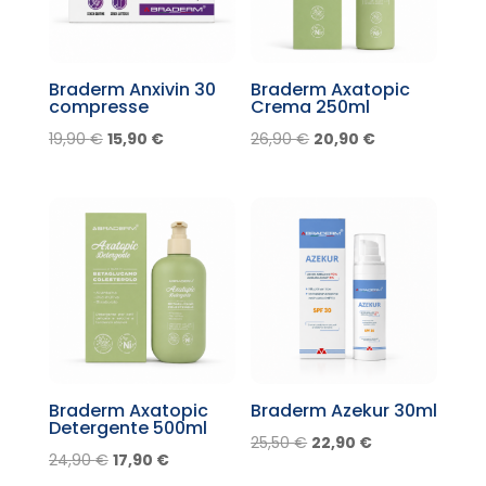
Braderm Anxivin 30
Braderm Axatopic
compresse
Crema 250ml
Il
Il
Il
Il
19,90
€
15,90
€
26,90
€
20,90
€
prezzo
prezzo
prezzo
prezzo
originale
attuale
originale
attuale
era:
è:
era:
è:
19,90 €.
15,90 €.
26,90 €.
20,90 €.
Braderm Axatopic
Braderm Azekur 30ml
Detergente 500ml
Il
Il
25,50
€
22,90
€
Il
Il
24,90
€
17,90
€
prezzo
prezzo