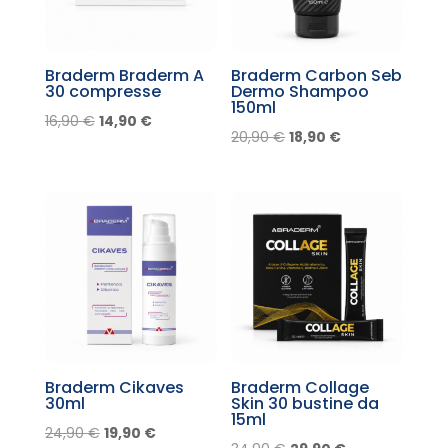
Braderm Braderm A
Braderm Carbon Seb
30 compresse
Dermo Shampoo
150ml
Il
Il
16,90
€
14,90
€
Il
Il
20,90
€
18,90
€
prezzo
prezzo
prezzo
prezzo
originale
attuale
originale
attuale
era:
è:
era:
è:
16,90 €.
14,90 €.
20,90 €.
18,90 €.
Braderm Cikaves
Braderm Collage
30ml
Skin 30 bustine da
15ml
Il
Il
24,90
€
19,90
€