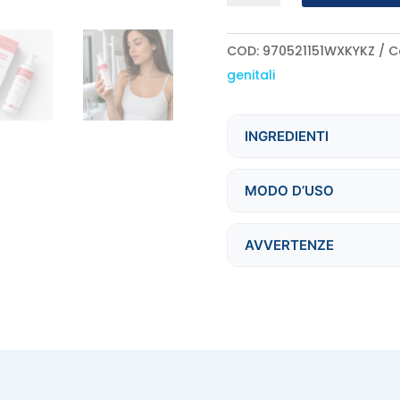
Intima
100ml
COD:
970521151WXKYKZ
C
quantità
genitali
INGREDIENTI
MODO D’USO
AVVERTENZE