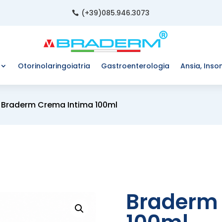
(+39)085.946.3073

Otorinolaringoiatria
Gastroenterologia
Ansia, Inso
 Braderm Crema Intima 100ml
Braderm