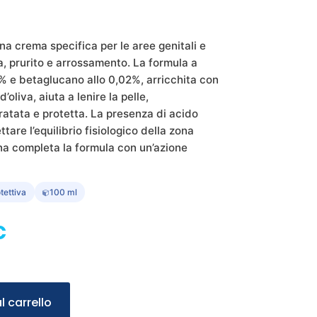
na crema specifica per le aree genitali e
, prurito e arrossamento. La formula a
5% e betaglucano allo 0,02%, arricchita con
’oliva, aiuta a lenire la pelle,
atata e protetta. La presenza di acido
ttare l’equilibrio fisiologico della zona
ina completa la formula con un’azione
tettiva
100 ml
Il
€
prezzo
ale
attuale
è:
l carrello
€.
14,60 €.