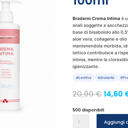
100ml
Braderm Crema Intima
è u
anali soggette a secchezza
base di bisabololo allo 0,
aloe vera, collagene e olio d
mantenendola morbida, idr
lattico contribuisce a rispe
intima, mentre la clorexid
igienizzante.
Lenitiva
Idratante
Pro
Il
20,90
€
14,60
prezzo
origin
500 disponibili
era:
Braderm
Aggiungi a
20,90 
Crema