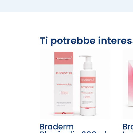
Ti potrebbe intere
Braderm
Br