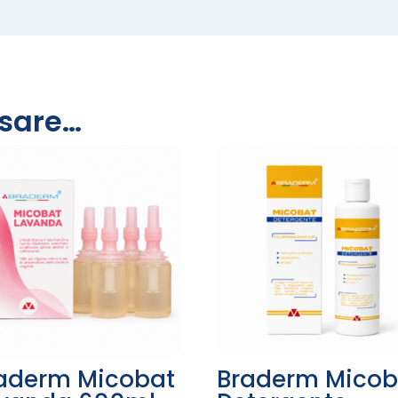
ssare…
aderm Micobat
Braderm Micob