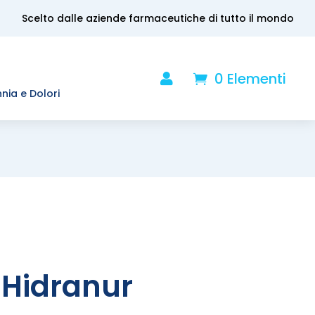
Scelto dalle aziende farmaceutiche di tutto il mondo
0 Elementi

.
nnia e Dolori
Hidranur