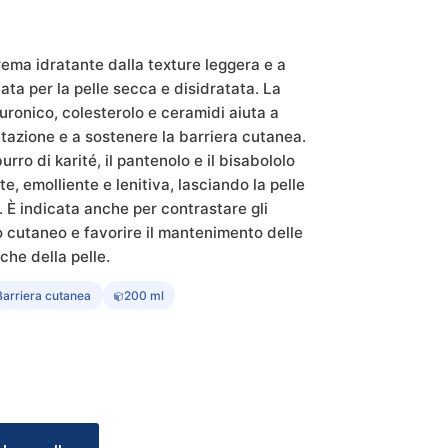
ema idratante dalla texture leggera e a
ta per la pelle secca e disidratata. La
uronico, colesterolo e ceramidi aiuta a
ratazione e a sostenere la barriera cutanea.
burro di karité, il pantenolo e il bisabololo
e, emolliente e lenitiva, lasciando la pelle
. È indicata anche per contrastare gli
o cutaneo e favorire il mantenimento delle
che della pelle.
Barriera cutanea
200 ml
Il
€
prezzo
le
attuale
è: