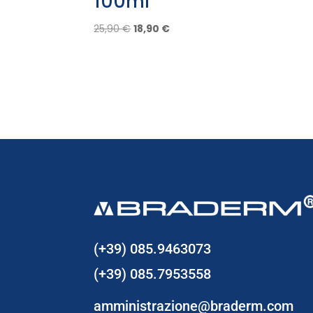
100ml
Il
Il
25,90
€
18,90
€
prezzo
prezzo
originale
attuale
era:
è:
25,90 €.
18,90 €.
(+39) 085.9463073
(+39) 085.7953558
amministrazione@braderm.com