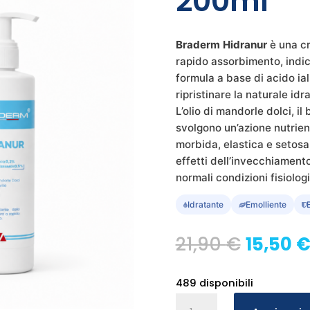
200ml
Braderm Hidranur
è una cr
rapido assorbimento, indica
formula a base di acido ial
ripristinare la naturale id
L’olio di mandorle dolci, il 
svolgono un’azione nutrient
morbida, elastica e setosa
effetti dell’invecchiament
normali condizioni fisiologi
Idratante
Emolliente
Il
21,90
€
15,50
prezzo
origina
489 disponibili
era:
Braderm