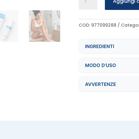
Aggiungi a
21,90 €
Hidranur
200ml
quantità
COD:
977099288
Categor
INGREDIENTI
MODO D’USO
AVVERTENZE