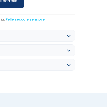
l carrello
.
15,50 €.
ia:
Pelle secca e sensibile