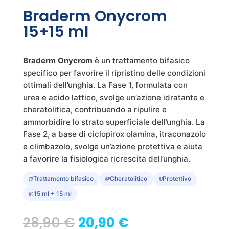
Braderm Onycrom
15+15 ml
Braderm Onycrom
è un trattamento bifasico
specifico per favorire il ripristino delle condizioni
ottimali dell’unghia. La Fase 1, formulata con
urea e acido lattico, svolge un’azione idratante e
cheratolitica, contribuendo a ripulire e
ammorbidire lo strato superficiale dell’unghia. La
Fase 2, a base di ciclopirox olamina, itraconazolo
e climbazolo, svolge un’azione protettiva e aiuta
a favorire la fisiologica ricrescita dell’unghia.
Trattamento bifasico
Cheratolitico
Protettivo
15 ml + 15 ml
Il
Il
28,90
€
20,90
€