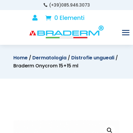
(+39)085.946.3073

0 Elementi

Home
/
Dermatologia
/
Distrofie ungueali
/
Braderm Onycrom 15+15 ml