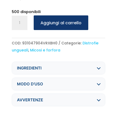
prezzo
prezzo
originale
attuale
500 disponibili
era:
è:
Braderm
Aggiungi al carrello
28,90 €.
20,90 €.
Onycrom
15+15
ml
COD:
931047904VRXBH0
Categorie:
Distrofie
quantità
ungueali
,
Micosi e forfora
INGREDIENTI
MODO D’USO
AVVERTENZE