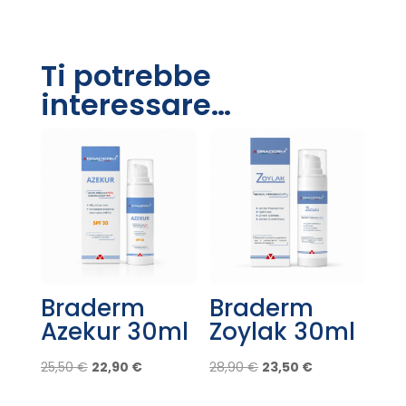
Ti potrebbe
interessare…
Braderm
Braderm
Azekur 30ml
Zoylak 30ml
Il
Il
Il
Il
25,50
€
22,90
€
28,90
€
23,50
€
prezzo
prezzo
prezzo
prezzo