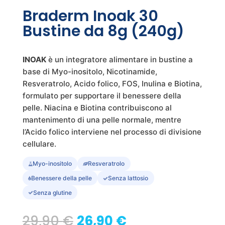
Braderm Inoak 30
Bustine da 8g (240g)
INOAK
è un integratore alimentare in bustine a
base di Myo-inositolo, Nicotinamide,
Resveratrolo, Acido folico, FOS, Inulina e Biotina,
formulato per supportare il benessere della
pelle. Niacina e Biotina contribuiscono al
mantenimento di una pelle normale, mentre
l’Acido folico interviene nel processo di divisione
cellulare.
Myo-inositolo
Resveratrolo
Benessere della pelle
Senza lattosio
Senza glutine
Il
Il
29,90
€
26,90
€