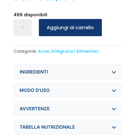
prezzo
prezzo
originale
attuale
499 disponibili
era:
è:
Braderm
Aggiungi al carrello
29,90 €.
26,90 €.
Inoak
30
Bustine
Categorie:
Acne
,
Integratori Alimentari
da
8g
(240g)
INGREDIENTI
quantità
MODO D’USO
AVVERTENZE
TABELLA NUTRIZIONALE