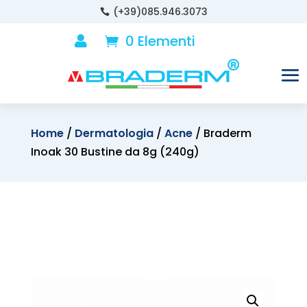
(+39)085.946.3073

0 Elementi

Home
/
Dermatologia
/
Acne
/ Braderm
Inoak 30 Bustine da 8g (240g)