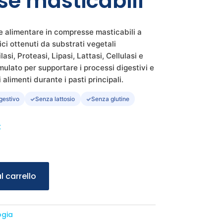
e masticabili
e alimentare in compresse masticabili a
ci ottenuti da substrati vegetali
si, Proteasi, Lipasi, Lattasi, Cellulasi e
rmulato per supportare i processi digestivi e
 alimenti durante i pasti principali.
gestivo
Senza lattosio
Senza glutine
Il
€
prezzo
ale
attuale
è:
l carrello
.
15,90 €.
ogia