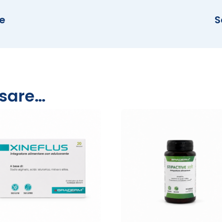
ne
S
ssare…