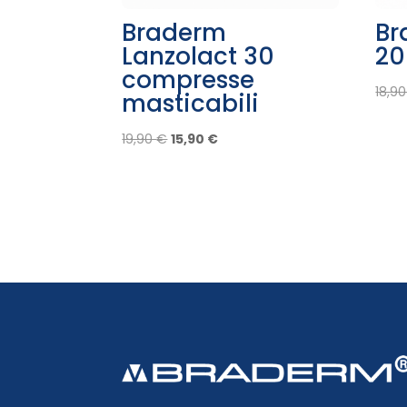
Braderm
Br
Lanzolact 30
20
compresse
18,9
masticabili
Il
Il
19,90
€
15,90
€
prezzo
prezzo
originale
attuale
era:
è:
19,90 €.
15,90 €.