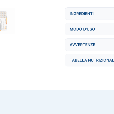
masticabili
quantità
INGREDIENTI
MODO D’USO
AVVERTENZE
TABELLA NUTRIZIONA