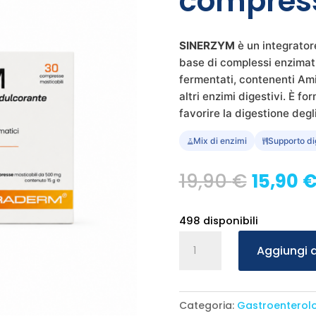
compress
SINERZYM
è un integrator
base di complessi enzimati
fermentati, contenenti Amila
altri enzimi digestivi. È fo
favorire la digestione degli
Mix di enzimi
Supporto di
Il
19,90
€
15,90
prezzo
origin
498 disponibili
era:
Braderm
Aggiungi a
19,90 €
Sinerzym
30
compresse
Categoria:
Gastroenterol