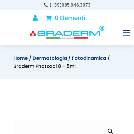
(+39)085.946.3073

0 Elementi

Home
/
Dermatologia
/
Fotodinamica
/
Braderm Photoxal 8 – 5ml